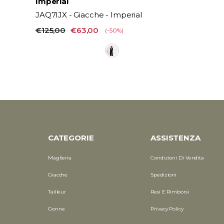
Vendor:
Imperial
JAQ7IJX - Giacche - Imperial
€125,00
€63,00
(-50%)
CATEGORIE
ASSISTENZA
Maglieria
Condizioni Di Vendita
Giacche
Spedizioni
Tailleur
Resi E Rimborsi
Gonne
Privacy Policy