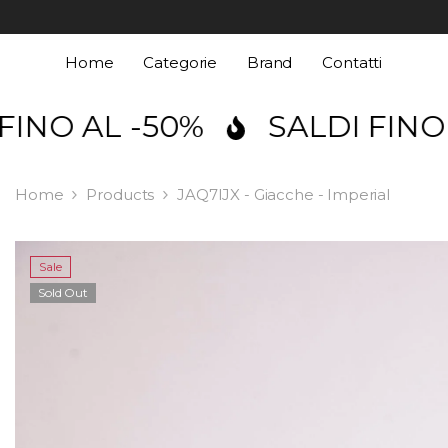
SKIP TO CONTENT
Home
Categorie
Brand
Contatti
 AL -50%
SALDI FINO AL -
Home
Products
JAQ7IJX - Giacche - Imperial
Sale
Sold Out