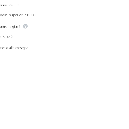
zione Gratuita
ordini superiori a 89 €
entro 14 giorni
i di più.
mento alla consegna