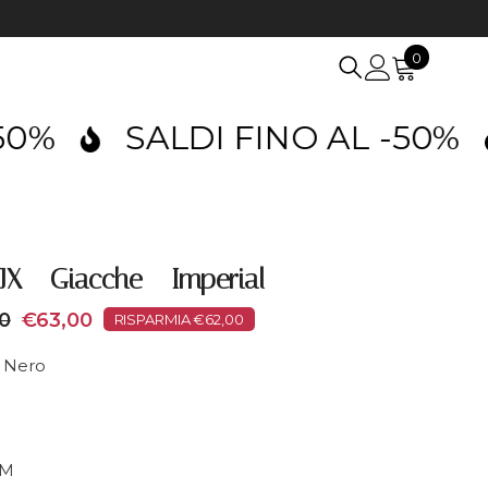
0
0
items
SALDI FINO AL -50%
SA
JX - Giacche - Imperial
0
€63,00
RISPARMIA €62,00
:
Nero
M