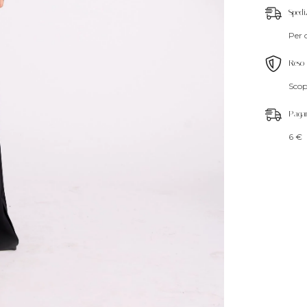
Spedi
Per 
Reso 
Scopr
Paga
6 €