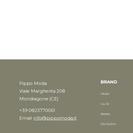
BRAND
Pippo Moda
Viale Margherita 208
Vicolo
Mondragone (CE)
Liu Jo
+39 0823770061
Access
Email:
info@pippomoda.it
Gio Cellini