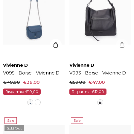
Vendor:
Vendor:
Vivienne D
Vivienne D
V095 - Borse - Vivienne D
V093 - Borse - Vivienne D
€49,00
€39,00
€59,00
€47,00
Risparmia €10,00
Risparmia €12,00
Sale
Sale
Sold Out