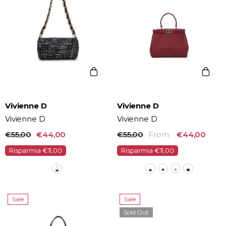
Vendor:
Vendor:
Vivienne D
Vivienne D
Vivienne D
Vivienne D
€55,00
€44,00
€55,00
From
€44,00
Risparmia €11,00
Risparmia €11,00
Sale
Sale
Sold Out