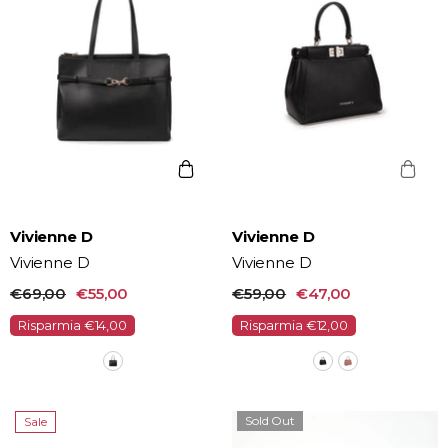
Vendor:
Vendor:
Vivienne D
Vivienne D
Vivienne D
Vivienne D
€69,00
€55,00
€59,00
€47,00
Risparmia €14,00
Risparmia €12,00
Sold Out
Sale