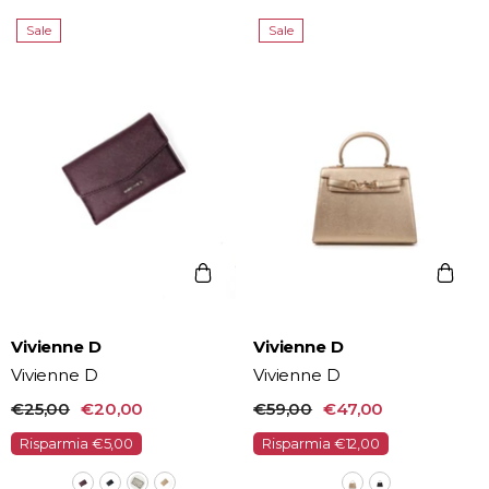
Sale
Sale
Vendor:
Vendor:
Vivienne D
Vivienne D
Vivienne D
Vivienne D
€25,00
€20,00
€59,00
€47,00
Risparmia €5,00
Risparmia €12,00