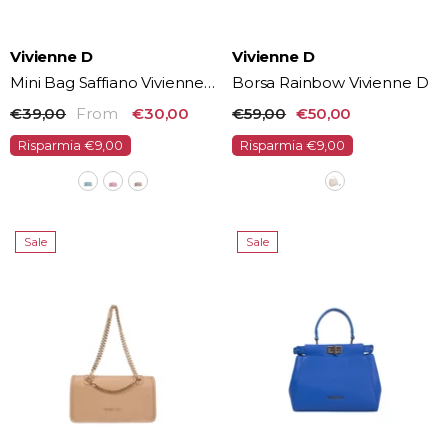
Vendor:
Vendor:
Vivienne D
Vivienne D
Mini Bag Saffiano Vivienne
Borsa Rainbow Vivienne D
D
€39,00
From
€30,00
€59,00
€50,00
Risparmia €9,00
Risparmia €9,00
Sale
Sale