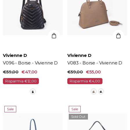
Vendor:
Vendor:
Vivienne D
Vivienne D
V096 - Borse - Vivienne D
V083 - Borse - Vivienne D
€59,00
€47,00
€59,00
€55,00
Risparmia €12,00
Risparmia €4,00
Sale
Sale
Sold Out