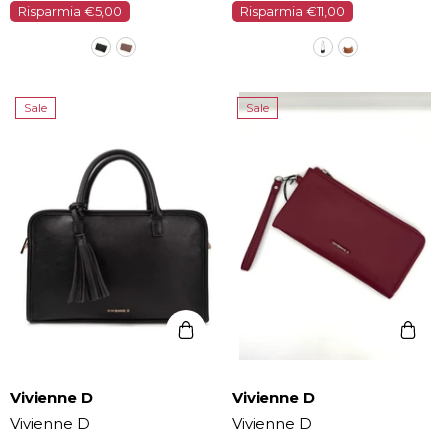
Risparmia €5,00
Risparmia €11,00
Sale
Sale
Vendor:
Vendor:
Vivienne D
Vivienne D
Vivienne D
Vivienne D