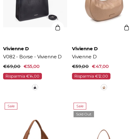
Vendor:
Vendor:
Vivienne D
Vivienne D
V082 - Borse - Vivienne D
Vivienne D
€69,00
€55,00
€59,00
€47,00
Risparmia €14,00
Risparmia €12,00
Sale
Sale
Sold Out