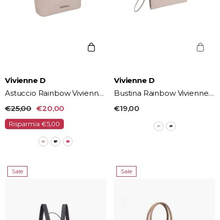
Vendor:
Vendor:
Vivienne D
Vivienne D
Astuccio Rainbow Vivienne
Bustina Rainbow Vivienne
D
D
€25,00
€20,00
€19,00
Risparmia €5,00
Sale
Sale