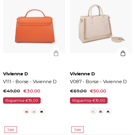
Vendor:
Vendor:
Vivienne D
Vivienne D
V111 - Borse - Vivienne D
V087 - Borse - Vivienne D
€49,00
€30,00
€69,00
€50,00
Risparmia €19,00
Risparmia €19,00
Sale
Sale