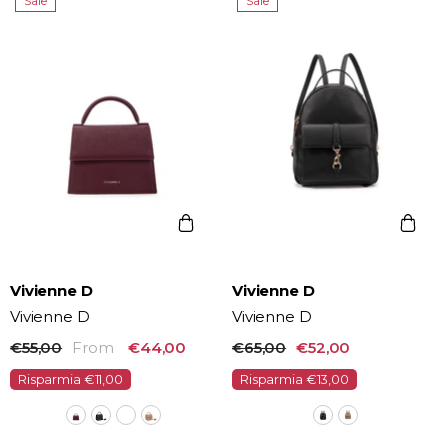
Sale
Sale
Vendor:
Vendor:
Vivienne D
Vivienne D
Vivienne D
Vivienne D
€55,00
From
€44,00
€65,00
€52,00
Risparmia €11,00
Risparmia €13,00