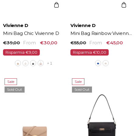
Vendor:
Vendor:
Vivienne D
Vivienne D
Mini Bag Chic Vivienne D
Mini Bag Rainbow Vivienne
D
€39,00
From
€30,00
€55,00
From
€45,00
Risparmia €9,00
Risparmia €10,00
+
1
Sale
Sale
Sold Out
Sold Out