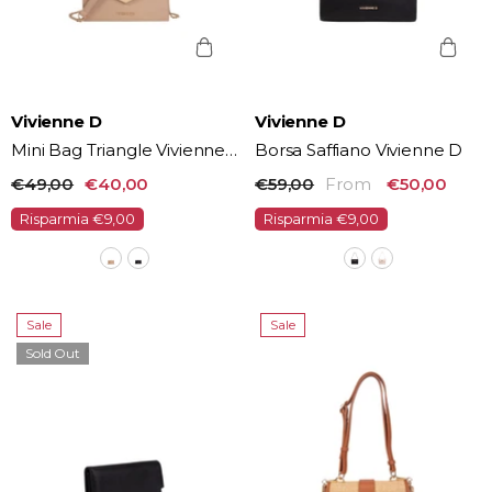
Vendor:
Vendor:
Vivienne D
Vivienne D
Mini Bag Triangle Vivienne
Borsa Saffiano Vivienne D
D
€49,00
€40,00
€59,00
From
€50,00
Risparmia €9,00
Risparmia €9,00
Sale
Sale
Sold Out