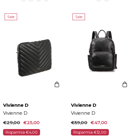
Sale
Sale
Vendor:
Vendor:
Vivienne D
Vivienne D
Vivienne D
Vivienne D
€29,00
€25,00
€59,00
€47,00
Risparmia €4,00
Risparmia €12,00