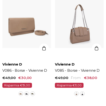
Vendor:
Vendor:
Vivienne D
Vivienne D
V086 - Borse - Vivienne D
V085 - Borse - Vivienne D
€49,00
€30,00
€49,00
From
€38,00
Risparmia €19,00
Risparmia €11,00