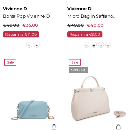
Vendor:
Vendor:
Vivienne D
Vivienne D
Borsa Pop Vivienne D
Micro Bag In Saffiano
Vivienne D
€49,00
€35,00
€49,00
€40,00
Risparmia €14,00
Risparmia €9,00
Sale
Sale
Sold Out