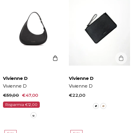
Vendor:
Vendor:
Vivienne D
Vivienne D
Vivienne D
Vivienne D
€59,00
€47,00
€22,00
Risparmia €12,00