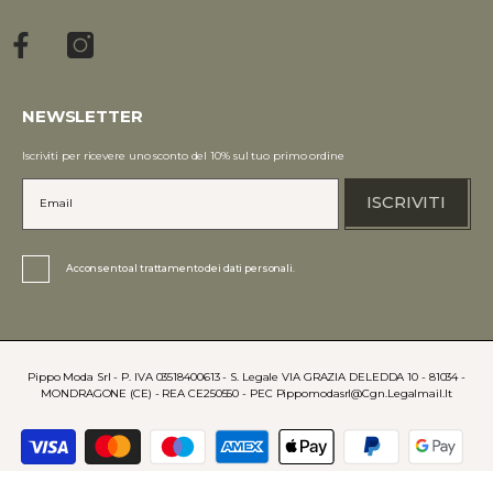
NEWSLETTER
Iscriviti per ricevere uno sconto del 10% sul tuo primo ordine
ISCRIVITI
Acconsento al trattamento dei dati personali.
Pippo Moda Srl - P. IVA 03518400613 - S. Legale VIA GRAZIA DELEDDA 10 - 81034 -
MONDRAGONE (CE) - REA CE250550 - PEC Pippomodasrl@cgn.legalmail.it
Payment
methods