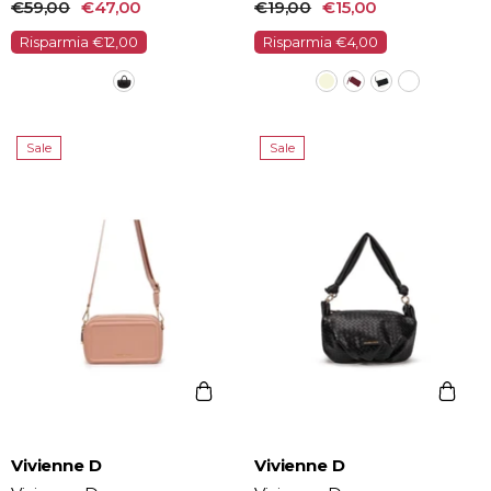
€59,00
€47,00
€19,00
€15,00
Risparmia €12,00
Risparmia €4,00
Sale
Sale
Vendor:
Vendor:
Vivienne D
Vivienne D