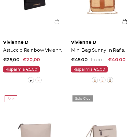
Vendor:
Vendor:
Vivienne D
Vivienne D
Astuccio Rainbow Vivienne
Mini Bag Sunny In Rafia
D
Vivienne D
€25,00
€20,00
€45,00
From
€40,00
Risparmia €5,00
Risparmia €5,00
Sold Out
Sale