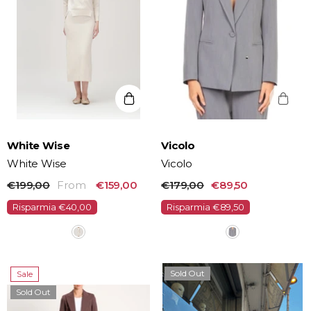
Vendor:
Vendor:
White Wise
Vicolo
White Wise
Vicolo
€199,00
From
€159,00
€179,00
€89,50
Risparmia €40,00
Risparmia €89,50
Sold Out
Sale
Sold Out