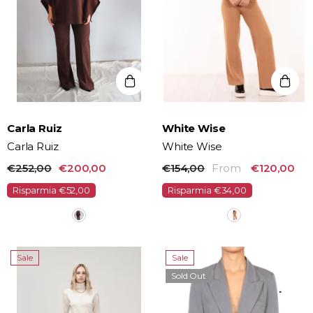
Vendor:
Vendor:
Carla Ruiz
White Wise
Carla Ruiz
White Wise
€252,00
€200,00
€154,00
From
€120,00
Risparmia €52,00
Risparmia €34,00
Sale
Sale
Sold Out