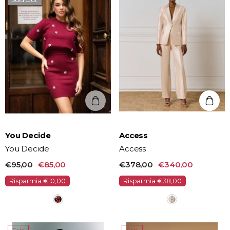
Vendor:
Vendor:
You Decide
Access
You Decide
Access
€95,00
€85,00
€378,00
€340,00
Risparmia €10,00
Risparmia €38,00