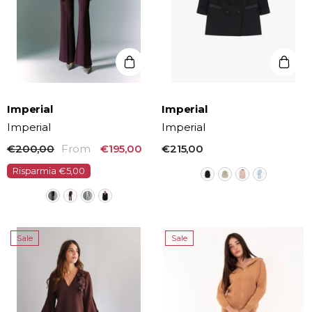
Vendor:
Vendor:
Imperial
Imperial
Imperial
Imperial
€200,00
From
€195,00
€215,00
Risparmia €5,00
Sale
Sale