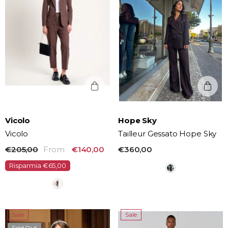
Vendor:
Vendor:
Vicolo
Hope Sky
Vicolo
Tailleur Gessato Hope Sky
€205,00
From
€140,00
€360,00
Risparmia €65,00
Sale
Sale
Sold Out