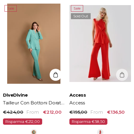
Sale
Sale
Sold Out
Vendor:
Vendor:
DiveDivine
Access
Tailleur Con Bottoni Dorati
Access
DiveDivine
€424,00
From
€212,00
€195,00
From
€136,50
Risparmia €212,00
Risparmia €58,50