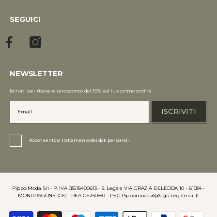
SEGUICI
NEWSLETTER
Iscriviti per ricevere uno sconto del 10% sul tuo primo ordine
ISCRIVITI
Acconsento al trattamento dei dati personali.
Pippo Moda Srl - P. IVA 03518400613 - S. Legale VIA GRAZIA DELEDDA 10 - 81034 -
MONDRAGONE (CE) - REA CE250550 - PEC Pippomodasrl@cgn.legalmail.it
Payment