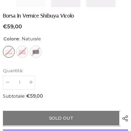
Borsa In Vernice Shibuya Vicolo
€59,00
Colore:
Naturale
Quantità:
Diminuisci
Aumenta
Quantità
Quantità
per
per
Subtotale:
€59,00
Borsa
Borsa
in
in
vernice
vernice
Shibuya
Shibuya
Vicolo
Vicolo
SOLD OUT