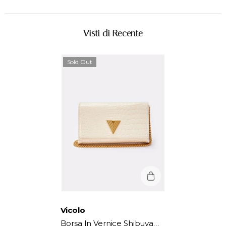
Visti di Recente
Sold Out
Vendor:
Vicolo
Borsa In Vernice Shibuya