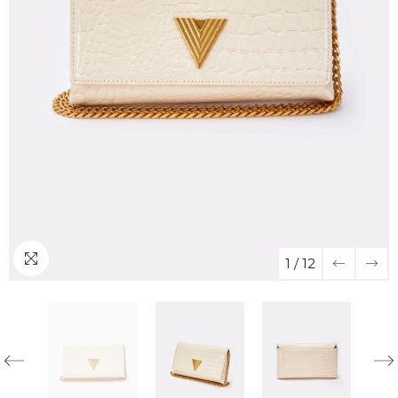
1
/
12