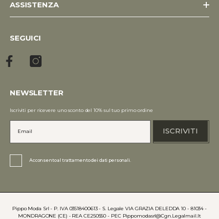
ASSISTENZA
SEGUICI
NEWSLETTER
Iscriviti per ricevere uno sconto del 10% sul tuo primo ordine
ISCRIVITI
Acconsento al trattamento dei dati personali.
Pippo Moda Srl - P. IVA 03518400613 - S. Legale VIA GRAZIA DELEDDA 10 - 81034 -
MONDRAGONE (CE) - REA CE250550 - PEC Pippomodasrl@cgn.legalmail.it