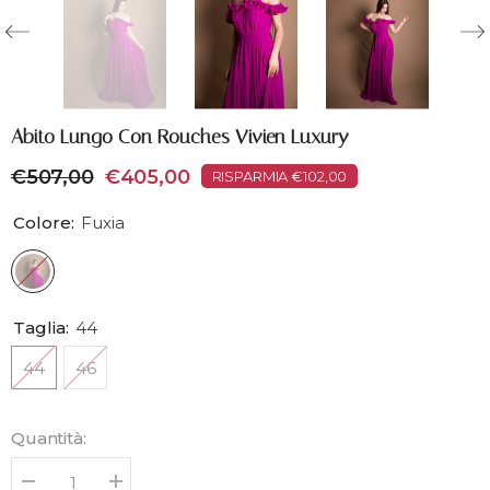
Abito Lungo Con Rouches Vivien Luxury
€507,00
€405,00
RISPARMIA €102,00
Colore:
Fuxia
Taglia:
44
44
46
Quantità:
Diminuisci
Aumenta