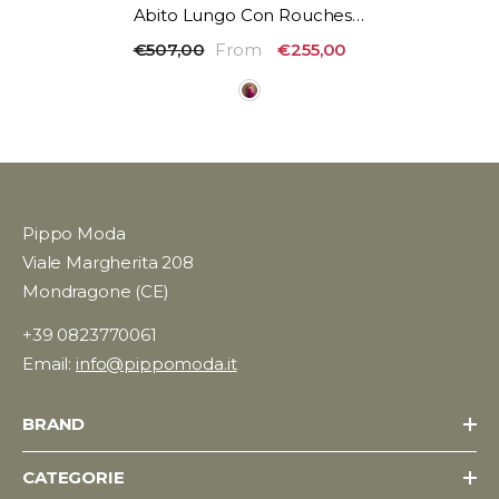
Abito Lungo Con Rouches
Vivien Luxury
€507,00
From
€255,00
Pippo Moda
Viale Margherita 208
Mondragone (CE)
+39 0823770061
Email:
info@pippomoda.it
BRAND
CATEGORIE