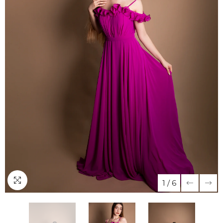
1
/
6