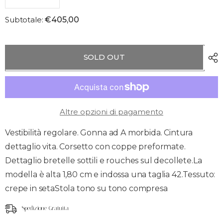
Quantità
Quantità
per
per
Subtotale:
€405,00
Abito
Abito
lungo
lungo
con
con
rouches
rouches
Vivien
Vivien
SOLD OUT
Luxury
Luxury
Altre opzioni di pagamento
Vestibilità regolare. Gonna ad A morbida. Cintura
dettaglio vita. Corsetto con coppe preformate.
Dettaglio bretelle sottili e rouches sul decollete.La
modella è alta 1,80 cm e indossa una taglia 42.Tessuto:
crepe in setaStola tono su tono compresa
Spedizione Gratuita