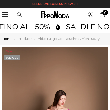
SPEDIZIONE EXPRESS IN 24/48H
SKIP TO CONTENT
0
0
it
INO AL -50%
SALDI FINO A
Home
Products
Abito Lungo Con Rouches Vivien Luxury
Sale
Sold Out