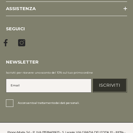
ASSISTENZA
SEGUICI
NEWSLETTER
Iscriviti per ricevere uno sconto del 10% sul tuo primo ordine
ISCRIVITI
Acconsento al trattamento dei dati personali.
Pippo Moda Srl - P. IVA 03518400613 - S. Legale VIA GRAZIA DELEDDA 10 - 81034 -